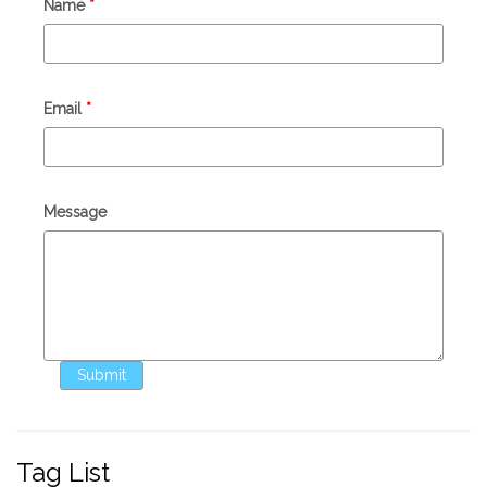
Name
*
Email
*
Message
Tag
Tag List